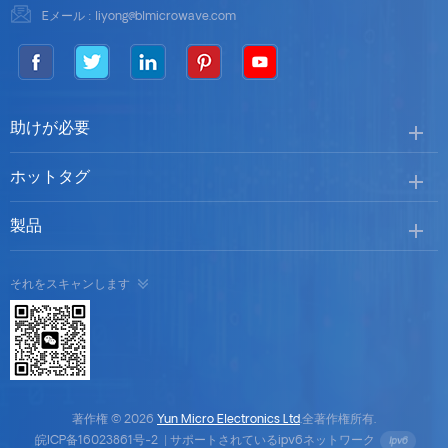
Eメール :
liyong@blmicrowave.com
助けが必要
ホットタグ
製品
それをスキャンします
著作権 © 2026
Yun Micro Electronics Ltd
.全著作権所有.
皖ICP备16023861号-2
|
サポートされているipv6ネットワーク