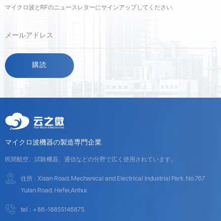
マイクロ波とRFのニュースレターにサインアップしてください.
マイクロ波機器の製造専門企業
民間航空、試験機器、通信などの分野で広く使用されています。
住所 : Xisan Road, Mechanical and Electrical Industrial Park, No.767
Yulan Road, Hefei,Anhui.
tel :
+86-18855146875